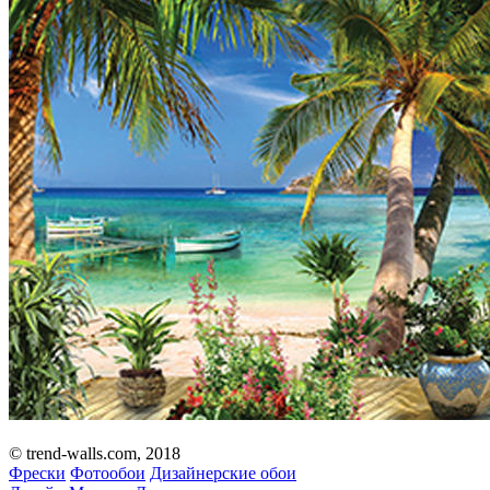
© trend-walls.com, 2018
Фрески
Фотообои
Дизайнерские обои