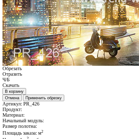
Обрезать
Отразить
Ч/Б
Скачать
В корзину
Отмена
Применить обрезку
Артикул:
PR_426
Продукт:
Материал:
Начальный модуль:
Размер полотна:
2
Площадь заказа:
м
2