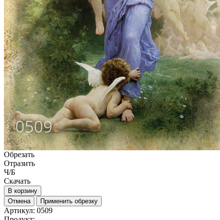
Обрезать
Отразить
Ч/Б
Скачать
В корзину
Отмена
Применить обрезку
Артикул:
0509
Продукт: