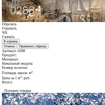
Обрезать
Отразить
Ч/Б
Скачать
В корзину
Отмена
Применить обрезку
Артикул:
0288
Продукт:
Материал:
Начальный модуль:
Размер полотна:
2
Площадь заказа:
м
2
Цена за 1 м
:
руб.
Итого:
Похожие товары