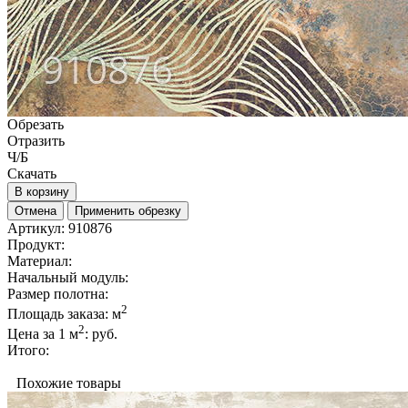
Обрезать
Отразить
Ч/Б
Скачать
В корзину
Отмена
Применить обрезку
Артикул:
910876
Продукт:
Материал:
Начальный модуль:
Размер полотна:
2
Площадь заказа:
м
2
Цена за 1 м
:
руб.
Итого:
Похожие товары