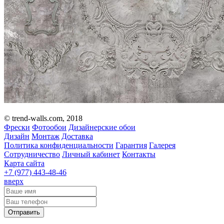
© trend-walls.com, 2018
Фрески
Фотообои
Дизайнерские обои
Дизайн
Монтаж
Доставка
Политика конфиденциальности
Гарантия
Галерея
Сотрудничество
Личный кабинет
Контакты
Карта сайта
+7 (977)
443-48-46
вверх