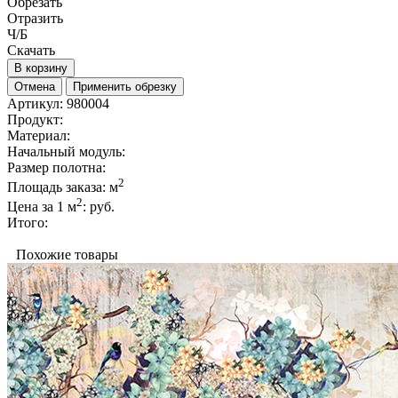
Обрезать
Отразить
Ч/Б
Скачать
В корзину
Отмена
Применить обрезку
Артикул:
980004
Продукт:
Материал:
Начальный модуль:
Размер полотна:
2
Площадь заказа:
м
2
Цена за 1 м
:
руб.
Итого:
Похожие товары