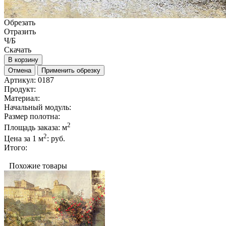
Обрезать
Отразить
Ч/Б
Скачать
В корзину
Отмена
Применить обрезку
Артикул:
0187
Продукт:
Материал:
Начальный модуль:
Размер полотна:
2
Площадь заказа:
м
2
Цена за 1 м
:
руб.
Итого:
Похожие товары