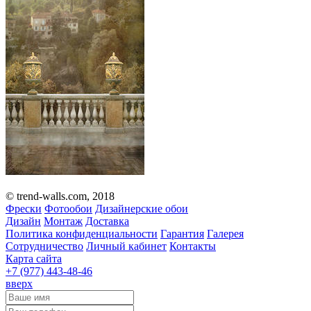
© trend-walls.com, 2018
Фрески
Фотообои
Дизайнерские обои
Дизайн
Монтаж
Доставка
Политика конфиденциальности
Гарантия
Галерея
Сотрудничество
Личный кабинет
Контакты
Карта сайта
+7 (977)
443-48-46
вверх