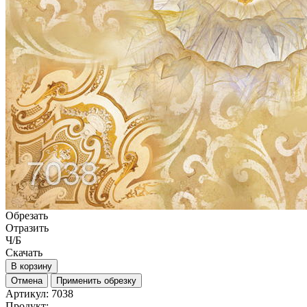
Обрезать
Отразить
Ч/Б
Скачать
В корзину
Отмена
Применить обрезку
Артикул:
7038
Продукт: