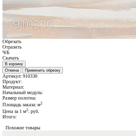
Обрезать
Отразить
Ч/Б
Скачать
В корзину
Отмена
Применить обрезку
Артикул:
910330
Продукт:
Материал:
Начальный модуль:
Размер полотна:
2
Площадь заказа:
м
2
Цена за 1 м
:
руб.
Итого:
Похожие товары