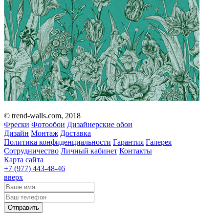
© trend-walls.com, 2018
Фрески
Фотообои
Дизайнерские обои
Дизайн
Монтаж
Доставка
Политика конфиденциальности
Гарантия
Галерея
Сотрудничество
Личный кабинет
Контакты
Карта сайта
+7 (977)
443-48-46
вверх