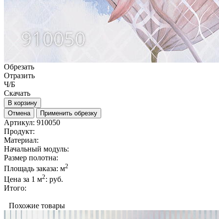
Обрезать
Отразить
Ч/Б
Скачать
В корзину
Отмена
Применить обрезку
Артикул:
910050
Продукт:
Материал:
Начальный модуль:
Размер полотна:
2
Площадь заказа:
м
2
Цена за 1 м
:
руб.
Итого:
Похожие товары